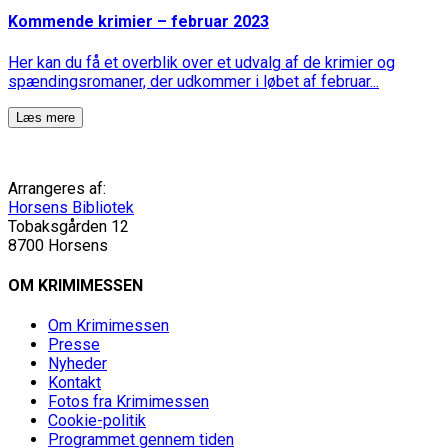
Kommende krimier – februar 2023
Her kan du få et overblik over et udvalg af de krimier og
spændingsromaner, der udkommer i løbet af februar...
Læs mere
Arrangeres af:
Horsens Bibliotek
Tobaksgården 12
8700 Horsens
OM KRIMIMESSEN
Om Krimimessen
Presse
Nyheder
Kontakt
Fotos fra Krimimessen
Cookie-politik
Programmet gennem tiden