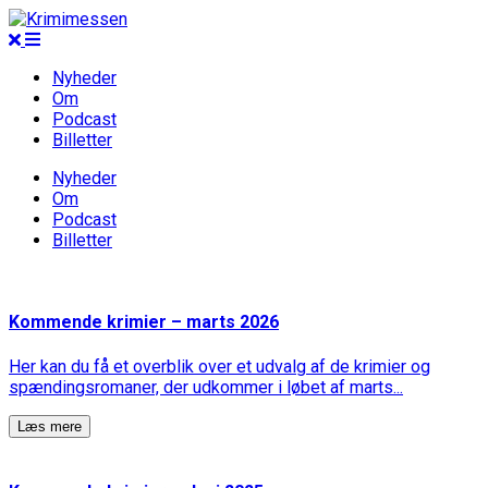
Nyheder
Om
Podcast
Billetter
Nyheder
Om
Podcast
Billetter
Kommende krimier – marts 2026
Her kan du få et overblik over et udvalg af de krimier og
spændingsromaner, der udkommer i løbet af marts...
Læs mere