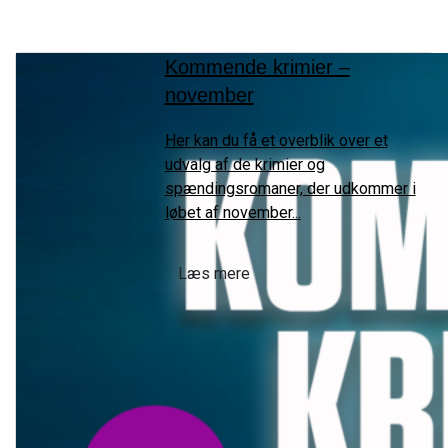
Kommende krimier –
november
Her kan du få et overblik over et
udvalg af de krimier og
spændingsromaner, der udkommer i
løbet af november...
Læs mere