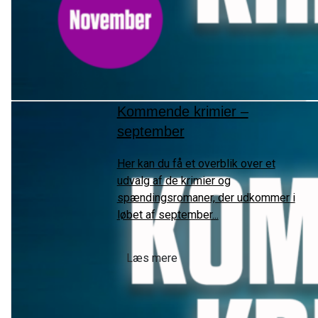
Kommende krimier –
september
Her kan du få et overblik over et
udvalg af de krimier og
spændingsromaner, der udkommer i
løbet af september...
Læs mere