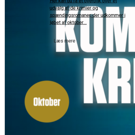
Her kan du få et overblik over et
udvalg af de krimier og
spændingsromaner, der udkommer i
løbet af oktober....
Læs mere