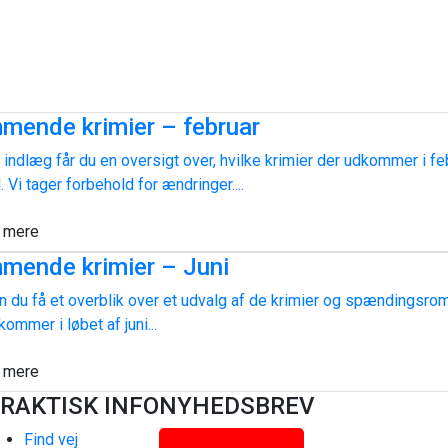
mende krimier – februar
e indlæg får du en oversigt over, hvilke krimier der udkommer i fe
 Vi tager forbehold for ændringer....
 mere
mende krimier – Juni
n du få et overblik over et udvalg af de krimier og spændingsro
kommer i løbet af juni...
 mere
RAKTISK INFO
NYHEDSBREV
Find vej