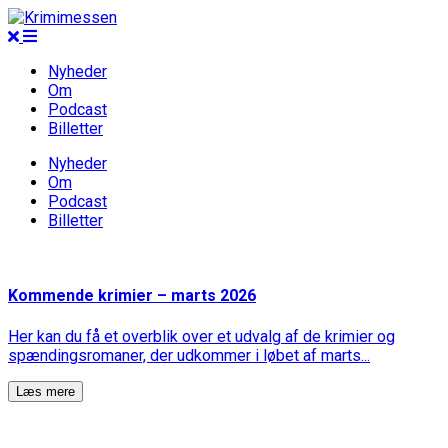
Nyheder
Om
Podcast
Billetter
Nyheder
Om
Podcast
Billetter
Kommende krimier – marts 2026
Her kan du få et overblik over et udvalg af de krimier og
spændingsromaner, der udkommer i løbet af marts...
Læs mere