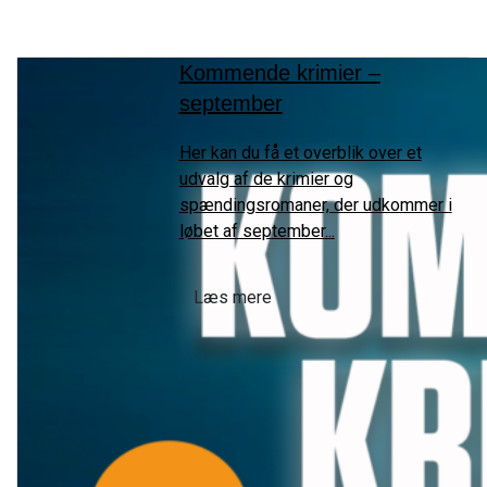
Kommende krimier –
september
Her kan du få et overblik over et
udvalg af de krimier og
spændingsromaner, der udkommer i
løbet af september...
Læs mere