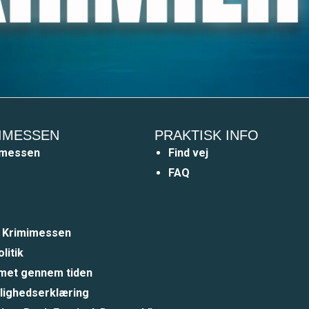
IMESSEN
PRAKTISK INFO
imessen
Find vej
FAQ
a Krimimessen
litik
et gennem tiden
lighedserklæring