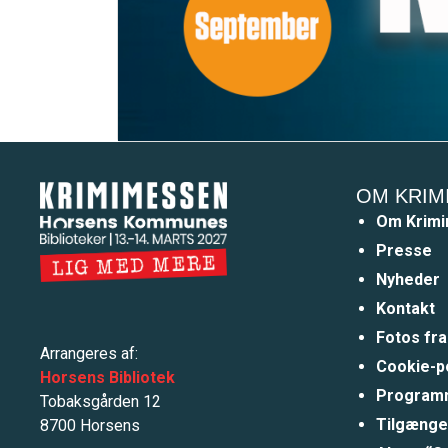
OM KRIM
Om Krim
Presse
Nyheder
Kontakt
Fotos fr
Arrangeres af:
Cookie-po
Horsens Bibliotek
Programm
Tobaksgården 12
Tilgænge
8700 Horsens