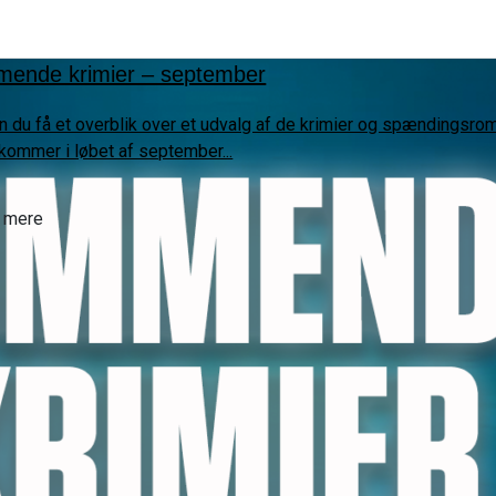
ende krimier – september
n du få et overblik over et udvalg af de krimier og spændingsro
kommer i løbet af september...
 mere