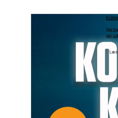
Komm
Her ka
der ud
Læs