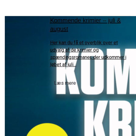
Kommende krimier – juli &
august
Her kan du få et overblik over et
udvalg af de krimier og
spændingsromaner, der udkommer i
løbet af juli...
Læs mere