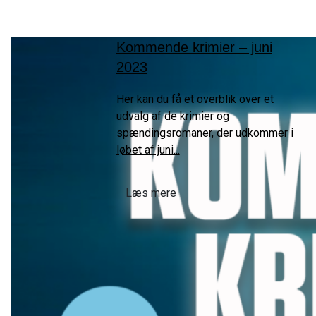
Kommende krimier – juni
2023
Her kan du få et overblik over et
udvalg af de krimier og
spændingsromaner, der udkommer i
løbet af juni...
Læs mere