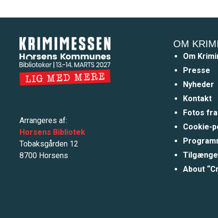
OM KRIM
Om Krim
Presse
Nyheder
Kontakt
Fotos fr
Arrangeres af:
Cookie-po
Horsens Bibliotek
Programm
Tobaksgården 12
Tilgænge
8700 Horsens
About “C