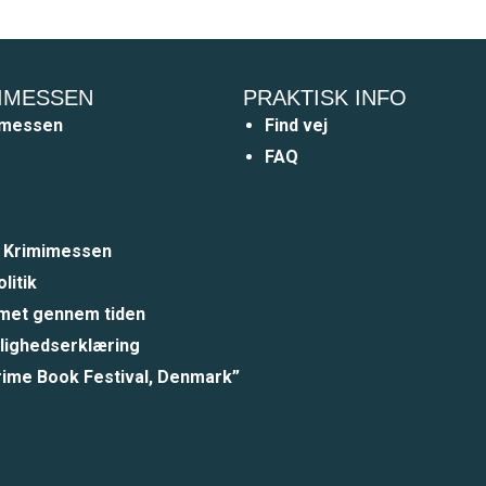
IMESSEN
PRAKTISK INFO
imessen
Find vej
FAQ
a Krimimessen
litik
et gennem tiden
lighedserklæring
rime Book Festival, Denmark”