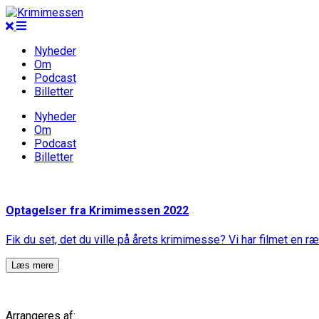
Nyheder
Om
Podcast
Billetter
Nyheder
Om
Podcast
Billetter
Optagelser fra Krimimessen 2022
Fik du set, det du ville på årets krimimesse? Vi har filmet en
Læs mere
Arrangeres af: