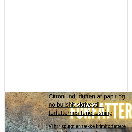
Citronlund, duften af papir og
no bullshit-skrivestil –
forfatternes ferielæsning
Vi har spurgt en række krimiforfattere