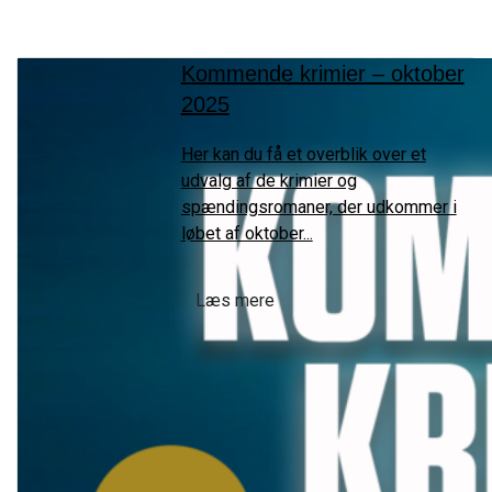
Kommende krimier – oktober
2025
Her kan du få et overblik over et
udvalg af de krimier og
spændingsromaner, der udkommer i
løbet af oktober...
Læs mere