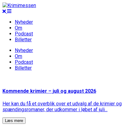
Nyheder
Om
Podcast
Billetter
Nyheder
Om
Podcast
Billetter
Kommende krimier – juli og august 2026
Her kan du få et overblik over et udvalg af de krimier og
spændingsromaner, der udkommer i løbet af juli...
Læs mere