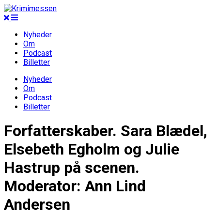
Nyheder
Om
Podcast
Billetter
Nyheder
Om
Podcast
Billetter
Forfatterskaber. Sara Blædel,
Elsebeth Egholm og Julie
Hastrup på scenen.
Moderator: Ann Lind
Andersen