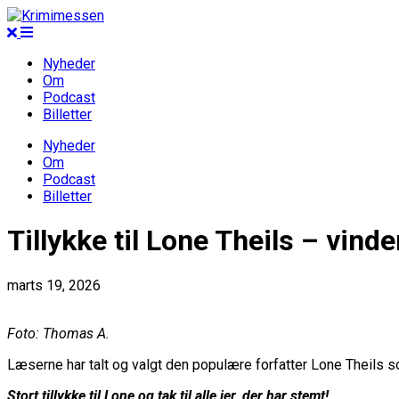
Nyheder
Om
Podcast
Billetter
Nyheder
Om
Podcast
Billetter
Tillykke til Lone Theils – vin
marts 19, 2026
Foto: Thomas A.
Læserne har talt og valgt den populære forfatter Lone Theils
Stort tillykke til Lone og tak til alle jer, der har stemt!