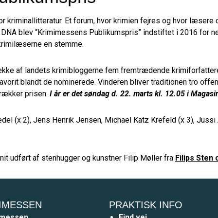
kriminallitteratur. Et forum, hvor krimien fejres og hvor læsere 
s DNA blev “Krimimessens Publikumspris” indstiftet i 2016 for n
f krimilæserne en stemme.
kke af landets krimibloggerne fem fremtrædende krimiforfattere 
vorit blandt de nominerede. Vinderen bliver traditionen tro off
rækker prisen.
I år er det søndag d. 22. marts kl. 12.05
i Magasi
Blædel (x 2), Jens Henrik Jensen, Michael Katz Krefeld (x 3), Jus
anit udført af stenhugger og kunstner Filip Møller fra
Filips Sten
IMESSEN
PRAKTISK INFO
imessen
Find vej