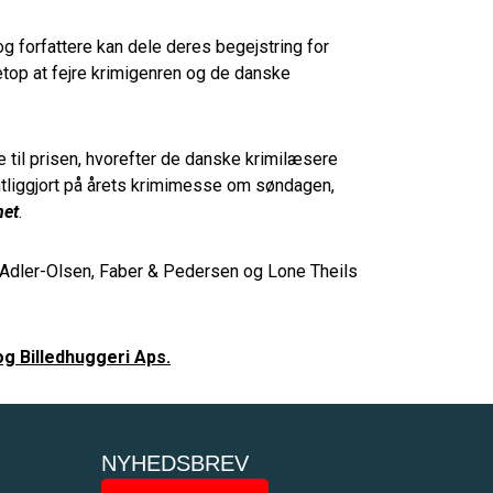
og forfattere kan dele deres begejstring for
etop at fejre krimigenren og de danske
til prisen, hvorefter de danske krimilæsere
entliggjort på årets krimimesse om søndagen,
net
.
si Adler-Olsen, Faber & Pedersen og Lone Theils
 og Billedhuggeri Aps.
NYHEDSBREV