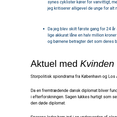
synes cyklister kører for vanvittigt, m
jeg kritiserer alligevel de unge for alt 
Da jeg blev skilt første gang for 24 år
lige akkurat låne en halv million krone
og børnene betragter det som deres 
Aktuel med
Kvinden 
Storpolitisk spiondrama fra København og Los 
Da en fremtrædende dansk diplomat bliver funde
i efterforskningen. Sagen lukkes hurtigt som s
den døde diplomat.