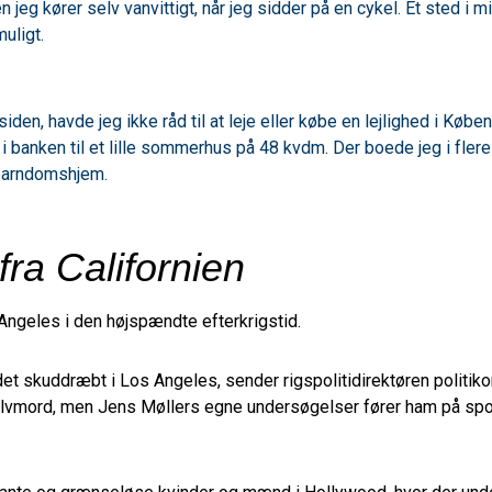
en jeg kører selv vanvittigt, når jeg sidder på en cykel. Et sted 
muligt.
 siden, havde jeg ikke råd til at leje eller købe en lejlighed i Kø
r i banken til et lille sommerhus på 48 kvdm. Der boede jeg i fle
barndomshjem.
fra Californien
Angeles i den højspændte efterkrigstid.
t skuddræbt i Los Angeles, sender rigspolitidirektøren politiko
elvmord, men Jens Møllers egne undersøgelser fører ham på spor