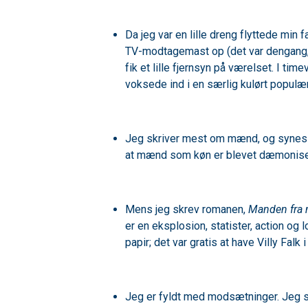
Da jeg var en lille dreng flyttede min 
TV-modtagemast op (det var dengang, d
fik et lille fjernsyn på værelset. I ti
voksede ind i en særlig kulørt populæ
Jeg skriver mest om mænd, og synes 
at mænd som køn er blevet dæmoniseret
Mens jeg skrev romanen,
Manden fra 
er en eksplosion, statister, action og l
papir; det var gratis at have Villy Fal
Jeg er fyldt med modsætninger. Jeg sy