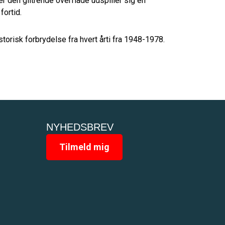
 den glitrende overflade udspiller sig en
fortid.
torisk forbrydelse fra hvert årti fra 1948-1978.
NYHEDSBREV
Tilmeld mig