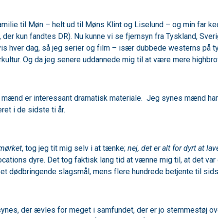
familie til Møn – helt ud til Møns Klint og Liselund – og min far 
er kun fandtes DR). Nu kunne vi se fjernsyn fra Tyskland, Sverig
mevis hver dag, så jeg serier og film – især dubbede westerns på t
rkultur. Og da jeg senere uddannede mig til at være mere highbro
mænd er interessant dramatisk materiale. Jeg synes mænd har 
 i de sidste ti år.
mørket
, tog jeg tit mig selv i at tænke;
nej, det er alt for dyrt at lav
ocations dyre. Det tog faktisk lang tid at vænne mig til, at det var
k i et dødbringende slagsmål, mens flere hundrede betjente til sids
nes, der ævles for meget i samfundet, der er jo stemmestøj ove