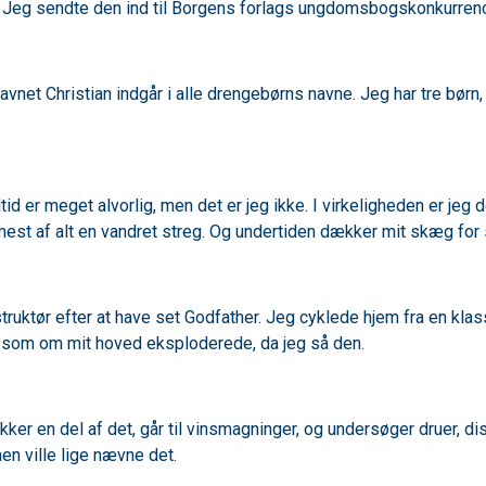
. Jeg sendte den ind til Borgens forlags ungdomsbogskonkurren
t navnet Christian indgår i alle drengebørns navne. Jeg har tre bør
 altid er meget alvorlig, men det er jeg ikke. I virkeligheden er 
 mest af alt en vandret streg. Og undertiden dækker mit skæg for 
struktør efter at have set Godfather. Jeg cyklede hjem fra en kla
r som om mit hoved eksploderede, da jeg så den.
ikker en del af det, går til vinsmagninger, og undersøger druer, d
en ville lige nævne det.