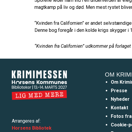
Sporene leder ham ind i en underverden af eleg
magtkamp på liv og død. Men mest rystet bliver h
“Kvinden fra Californien” er andet selvstændige 
Denne bog foregår i den kolde krigs skygger i 
“Kvinden fra Californien” udkommer på forlaget
OM KRIM
Om Krim
Presse
Nyheder
Kontakt
Fotos fr
Arrangeres af:
Cookie-po
Horsens Bibliotek