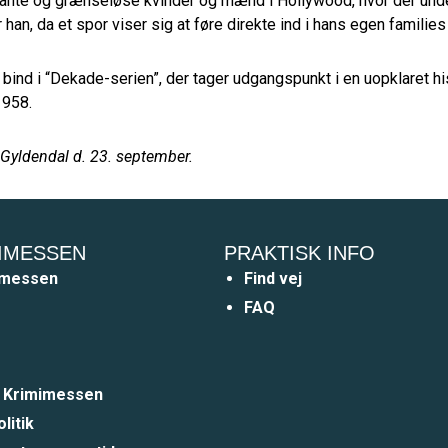
ante og grænseløse kvinder og mænd i Hollywood, hvor der under
an, da et spor viser sig at føre direkte ind i hans egen families 
bind i “Dekade-serien”, der tager udgangspunkt i en uopklaret his
1958.
 Gyldendal d. 23. september.
IMESSEN
PRAKTISK INFO
imessen
Find vej
FAQ
a Krimimessen
litik