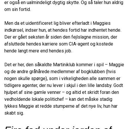
er også en ualmindeligt dygtig skytte. Og så taler hun aldrig
om sin fortid.
Men da et uidentificeret lig bliver efterladt i Maggies
indkørsel, indser hun, at hendes fortid har indhentet hende.
Der er gået seksten år siden den fejlslagne mission, der
afsluttede hendes karriere som CIA-agent og kostede
hende langt mere end hendes job.
Det er her, den såkaldte Martiniklub kommer i spil – Maggie
og de andre gråhårede medlemmer af bogklubben (hvis
nogen skulle spørge), som i virkeligheden alle sammen er
tidligere agenter, der nu lever i skjul i den lille landsby. Godt
hjulpet af sine gamle venner – og altid et skridt foran den
vedholdende lokale politichef – kan det måske stadig
lykkes Maggie at redde stumperne af det nye liv, hun har
skabt sig.