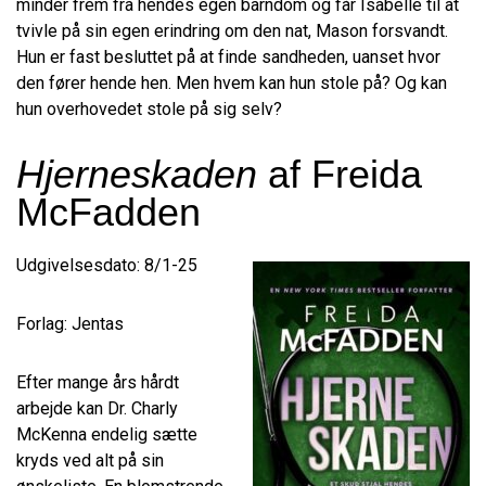
minder frem fra hendes egen barndom og får Isabelle til at
tvivle på sin egen erindring om den nat, Mason forsvandt.
Hun er fast besluttet på at finde sandheden, uanset hvor
den fører hende hen. Men hvem kan hun stole på? Og kan
hun overhovedet stole på sig selv?
Hjerneskaden
af Freida
McFadden
Udgivelsesdato: 8/1-25
Forlag: Jentas
Efter mange års hårdt
arbejde kan Dr. Charly
McKenna endelig sætte
kryds ved alt på sin