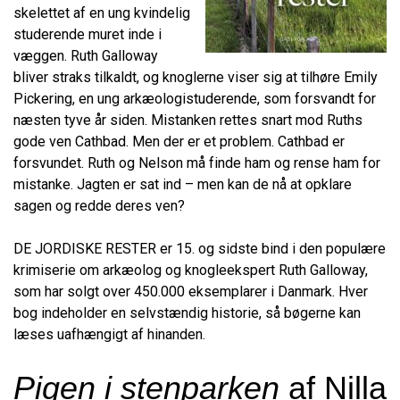
skelettet af en ung kvindelig
studerende muret inde i
væggen. Ruth Galloway
bliver straks tilkaldt, og knoglerne viser sig at tilhøre Emily
Pickering, en ung arkæologistuderende, som forsvandt for
næsten tyve år siden. Mistanken rettes snart mod Ruths
gode ven Cathbad. Men der er et problem. Cathbad er
forsvundet. Ruth og Nelson må finde ham og rense ham for
mistanke. Jagten er sat ind – men kan de nå at opklare
sagen og redde deres ven?
DE JORDISKE RESTER er 15. og sidste bind i den populære
krimiserie om arkæolog og knogleekspert Ruth Galloway,
som har solgt over 450.000 eksemplarer i Danmark. Hver
bog indeholder en selvstændig historie, så bøgerne kan
læses uafhængigt af hinanden.
Pigen i stenparken
af Nilla