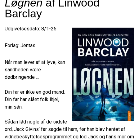
Løgnen
af Linwood
Barclay
Udgivelsesdato: 8/1-25
Forlag: Jentas
Når man lever af at lyve, kan
sandheden være
dødbringende …
Din far er ikke en god mand.
Din far har slået folk ihjel,
min søn.
Sådan lød nogle af de sidste
ord, Jack Givins’ far sagde til ham, før han blev hentet af
vidnebeskyttelsesprogrammet og lod Jack og hans mor om