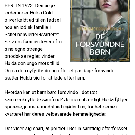
BERLIN 1923. Den unge
jordemoder Hulda Gold
bliver kaldt ud til en fødsel
hos en jødisk familie i
Scheunenviertel-kvarteret.
Selv om familien lever efter
sine egne strenge
ortodokse regler, vinder
Hulda den unge mors tillid.
Og da den nyfødte dreng efter et par dage forsvinder,
sætter Hulda sig for at lede efter ham.
Hvordan kan et barn bare forsvinde i det tæt
sammenknyttede samfund? Jo mere ihærdigt Hulda følger
sporene, jo mere modstand møder hun, for beboerne i
kvarteret har deres velbevarede hemmeligheder.
Det viser sig snart, at politiet i Berlin samtidig efterforsker