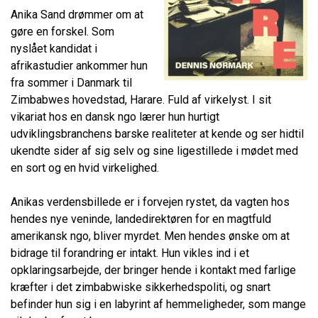
Anika Sand drømmer om at
gøre en forskel. Som
nyslået kandidat i
afrikastudier ankommer hun
fra sommer i Danmark til
Zimbabwes hovedstad, Harare. Fuld af virkelyst. I sit
vikariat hos en dansk ngo lærer hun hurtigt
udviklingsbranchens barske realiteter at kende og ser hidtil
ukendte sider af sig selv og sine ligestillede i mødet med
en sort og en hvid virkelighed.
Anikas verdensbillede er i forvejen rystet, da vagten hos
hendes nye veninde, landedirektøren for en magtfuld
amerikansk ngo, bliver myrdet. Men hendes ønske om at
bidrage til forandring er intakt. Hun vikles ind i et
opklaringsarbejde, der bringer hende i kontakt med farlige
kræfter i det zimbabwiske sikkerhedspoliti, og snart
befinder hun sig i en labyrint af hemmeligheder, som mange