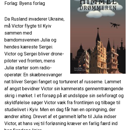
Forlag: Byens forlag
Da Rusland invaderer Ukraine,
må Victor flygte til Kyiv
sammen med
barndomsvennen Julia og
hendes kæreste Sergei.
Victor og Sergei bliver drone­
piloter ved fronten, mens
Julia starter som radio­
operatør. En skæbnesvanger
nat bliver Sergei fanget og tortureret af russerne. Lammet
af angst bevidner Victor sin kammerats gennemtrængende
skrig i mørket. I et forsøg på at undslippe sin selvforagt og
skyldfølelse søger Victor væk fra frontlinjen og tilbage til
studielivet i Kyiv. Men en dag får han en opringning, der
ændrer alting. Drevet af et gammelt løfte til Julia indser
Victor, at hans vej til forløsning kræver en farlig færd ind