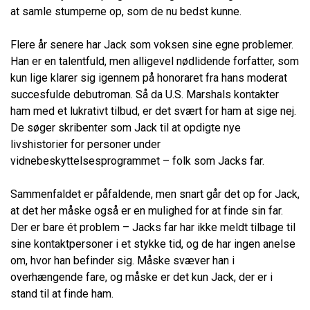
at samle stumperne op, som de nu bedst kunne.
Flere år senere har Jack som voksen sine egne problemer.
Han er en talentfuld, men alligevel nødlidende forfatter, som
kun lige klarer sig igennem på honoraret fra hans moderat
succesfulde debutroman. Så da U.S. Marshals kontakter
ham med et lukrativt tilbud, er det svært for ham at sige nej.
De søger skribenter som Jack til at opdigte nye
livshistorier for personer under
vidnebeskyttelsesprogrammet – folk som Jacks far.
Sammenfaldet er påfaldende, men snart går det op for Jack,
at det her måske også er en mulighed for at finde sin far.
Der er bare ét problem – Jacks far har ikke meldt tilbage til
sine kontaktpersoner i et stykke tid, og de har ingen anelse
om, hvor han befinder sig. Måske svæver han i
overhængende fare, og måske er det kun Jack, der er i
stand til at finde ham.