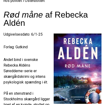
hos politiet i Österbotten.
Rød måne
af Rebecka
Aldén
Udgivelsesdato: 6/1-25
Forlag: Gutkind
Andet bind i svenske
Rebecka Aldéns
Søredderne-serie er
skærgårdskrimi og intens
psykologisk spænding i ét.
På en stenstrand i
Stockholms skærgård ligger
liget af en kvinde, skyllet op