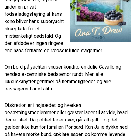
under en privat
fødselsdagsfejring af hans
kone bliver hans superyacht
skueplads for et
mistænkeligt dødsfald. Og
den afdøde er ingen ringere
end hans forhadte og rædselsfulde svigermor.
Om bord på yachten snuser konditoren Julie Cavallo og
hendes excentriske bedstemor rundt. Men alle
luksuskahytter gemmer på hemmeligheder, og alle
passagerer har et alibi.
Diskretion er i højsædet, og hverken
besætningsmedlemmer eller gæster lader til at vide, hvad
der er sket. Da politiet tager over, går alt galt … og det
gælder ikke kun for familien Ponsard. Kan Julie dykke ned
på havets mørke bund, opklare sagen og komme levende