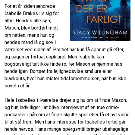
For et år siden ændrede
Isabelle Drakes liv sig for
altid. Hendes lille søn,
Mason, blev bortført midt
om natten, mens hun og
hendes mand lå og sov i
værelset ved siden af. Politiet har kun få spor at gå efter,
og sagen er fortsat uopklaret. Men Isabelle kan
bogstaveligt talt ikke finde ro, før Mason er hjemme hos
hende igen. Bortset fra lejlighedsvise smålure eller
blackouts, hvor hun mister tidsfornemmelsen, har hun ikke
sovet i et år.
Hele Isabelles tilværelse drejer sig nu om at finde Mason,
og hun indvilliger i at blive interviewet af en true crime-
podcaster i håb om at finde skjulte spor eller få et nyt vidne
til at stå frem. Men hans interesse for Isabelles fortid gør
hende nervøs. Hans mange spørgsmål bringer ubehagelige