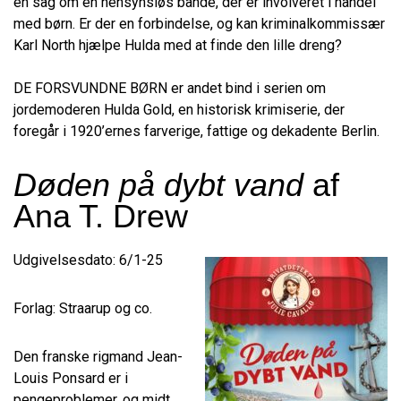
en sag om en hensynsløs bande, der er involveret i handel
med børn. Er der en forbindelse, og kan kriminalkommissær
Karl North hjælpe Hulda med at finde den lille dreng?
DE FORSVUNDNE BØRN er andet bind i serien om
jordemoderen Hulda Gold, en historisk krimiserie, der
foregår i 1920’ernes farverige, fattige og dekadente Berlin.
Døden på dybt vand
af
Ana T. Drew
Udgivelsesdato: 6/1-25
Forlag: Straarup og co.
Den franske rigmand Jean-
Louis Ponsard er i
pengeproblemer, og midt