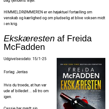
bag fjendens linjer.
HIMMELDRØMMEREN er en højaktuel fortælling om
venskab og kærlighed og om pludselig at blive voksen midt
i en krig.
Ekskæresten
af Freida
McFadden
Udgivelsesdato: 15/1-25
Forlag: Jentas
Hvis du troede, at hun var
ude af billedet … så tro om
igen.
Cassie har mødt sin