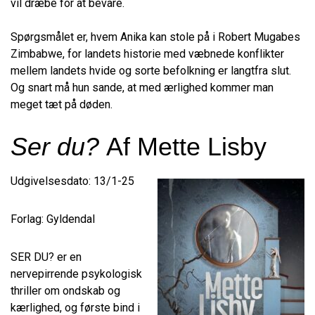
vil dræbe for at bevare.
Spørgsmålet er, hvem Anika kan stole på i Robert Mugabes
Zimbabwe, for landets historie med væbnede konflikter
mellem landets hvide og sorte befolkning er langtfra slut.
Og snart må hun sande, at med ærlighed kommer man
meget tæt på døden.
Ser du?
Af Mette Lisby
Udgivelsesdato: 13/1-25
Forlag: Gyldendal
SER DU? er en
nervepirrende psykologisk
thriller om ondskab og
kærlighed, og første bind i