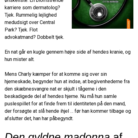
ønskeliste. En blomstrende
karriere som dermatolog?
Tjek. Rummelig lejlighed
medudsigt over Central
Park? Tjek. Flot
advokatmand? Dobbelt tjek.
En nat går en kugle gennem højre side af hendes kranie, og
hun mister alt.
Mens Charly kæmper for at komme sig over sin
hjerneskade, begynder hun at indse, at begivenhederne fra
den skæbnesvangre nat er skjult i tågerne i den
beskadigede del af hendes hjerne. Nu må hun samle
puslespillet for at finde frem til identiteten på den mand,
der forsøgte at slå hende ihjel … før han kommer tilbage og
afslutter det, han har påbegyndt.
Den gyldne madonna
af