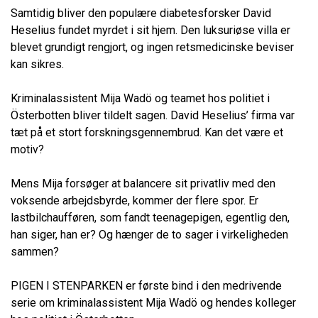
Samtidig bliver den populære diabetesforsker David
Heselius fundet myrdet i sit hjem. Den luksuriøse villa er
blevet grundigt rengjort, og ingen retsmedicinske beviser
kan sikres.
Kriminalassistent Mija Wadö og teamet hos politiet i
Österbotten bliver tildelt sagen. David Heselius’ firma var
tæt på et stort forskningsgennembrud. Kan det være et
motiv?
Mens Mija forsøger at balancere sit privatliv med den
voksende arbejdsbyrde, kommer der flere spor. Er
lastbilchaufføren, som fandt teenagepigen, egentlig den,
han siger, han er? Og hænger de to sager i virkeligheden
sammen?
PIGEN I STENPARKEN er første bind i den medrivende
serie om kriminalassistent Mija Wadö og hendes kolleger