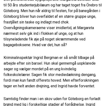
til 50 års studenterjubilæum og har taget toget fra Örebro til
Göteborg. Men hun når aldrig til festen, for på banegården i
Göteborg bliver hun overfaldet af en større gruppe unge,
frastjålet sin taske og indlagt med chok.
Overvågningskameraerne viser imidlertid, at Margareta
nærmest selv gik ind i flokken af unge, og at hun
tilsyneladende fik øje på noget skræmmende ved
bagageboksene. Hvad var det, hun så?
Kriminalinspektør Ingrid Bergman er så småt tilbage på
arbejde efter sin barsel. Hun skal gennemgå uopklarede
sager og vælger mordet på en ung kvindelig
folkeskolelærer. Sagen fik stor mediedækning dengang,
fordi man kun fandt offerets hoved. Men efterforskningen
tager en helt anden drejning, end Ingrid havde forventet.
Samtidig finder man i en skov uden for Göteborg en forladt
brønd med lig i forskellige stadier af forrådnelse. Ingrid