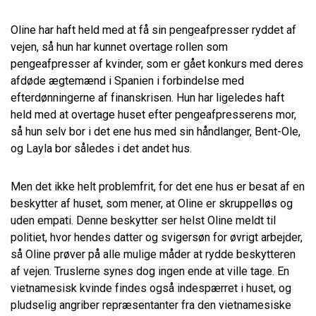
Oline har haft held med at få sin pengeafpresser ryddet af
vejen, så hun har kunnet overtage rollen som
pengeafpresser af kvinder, som er gået konkurs med deres
afdøde ægtemænd i Spanien i forbindelse med
efterdønningerne af finanskrisen. Hun har ligeledes haft
held med at overtage huset efter pengeafpresserens mor,
så hun selv bor i det ene hus med sin håndlanger, Bent-Ole,
og Layla bor således i det andet hus.
Men det ikke helt problemfrit, for det ene hus er besat af en
beskytter af huset, som mener, at Oline er skruppelløs og
uden empati. Denne beskytter ser helst Oline meldt til
politiet, hvor hendes datter og svigersøn for øvrigt arbejder,
så Oline prøver på alle mulige måder at rydde beskytteren
af vejen. Truslerne synes dog ingen ende at ville tage. En
vietnamesisk kvinde findes også indespærret i huset, og
pludselig angriber repræsentanter fra den vietnamesiske