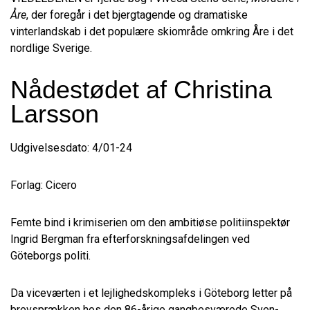
Åre
, der foregår i det bjergtagende og dramatiske
vinterlandskab i det populære skiområde omkring Åre i det
nordlige Sverige.
Nådestødet af Christina
Larsson
Udgivelsesdato: 4/01-24
Forlag: Cicero
Femte bind i krimiserien om den ambitiøse politiinspektør
Ingrid Bergman fra efterforskningsafdelingen ved
Göteborgs politi.
Da viceværten i et lejlighedskompleks i Göteborg letter på
brevsprækken hos den 86-årige gangbesværede Sven-