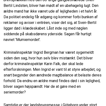
Bertil Lindsten, bliver han mødt af en ubehagelig lugt. Den
ældre mand har ikke været ude af lejligheden i et halvt år.
Da politiet endelig får adgang og kommer forbi bunken af
reklamer og aviser i entréen, viser det sig, at Sven-Bertil
ligger død i klædeskabet. Låst inde og med nøglen
siddende på skabsdørens yderside. Sagen får hurtigt
navnet ’Mumiemordet’.
Kriminalinspektør Ingrid Bergman har været sygemeldt
siden den sag, hvor hun selv blev mistænkt. Det bliver
derfor kriminalinspektør Karin Falk, der skal lede
efterforskningen. Men Ingrid er vant til at styre arbejdet, og
snart begynder den ændrede magtbalance at belaste deres
forhold. Da endnu en ældre mand findes død i sin lejlighed,
bliver sagen højspændt: Har de at gøre med en
seriemorder?
Samtidig er der landsbrugsmesse i Göteborg under stort