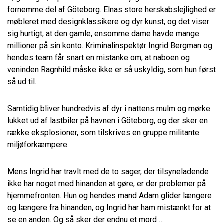
fornemme del af Göteborg. Elnas store herskabslejlighed er
møbleret med designklassikere og dyr kunst, og det viser
sig hurtigt, at den gamle, ensomme dame havde mange
millioner på sin konto. Kriminalinspektør Ingrid Bergman og
hendes team får snart en mistanke om, at naboen og
veninden Ragnhild måske ikke er så uskyldig, som hun først
så ud til.
Samtidig bliver hundredvis af dyr i nattens mulm og mørke
lukket ud af lastbiler på havnen i Göteborg, og der sker en
række eksplosioner, som tilskrives en gruppe militante
miljøforkæmpere.
Mens Ingrid har travlt med de to sager, der tilsyneladende
ikke har noget med hinanden at gøre, er der problemer på
hjemmefronten. Hun og hendes mand Adam glider længere
og længere fra hinanden, og Ingrid har ham mistænkt for at
se en anden. Og så sker der endnu et mord …