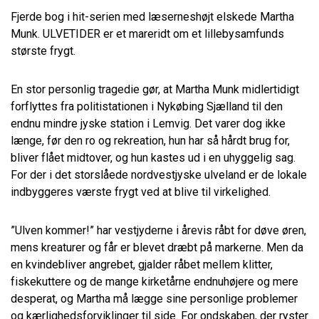
Fjerde bog i hit-serien med læserneshøjt elskede Martha
Munk. ULVETIDER er et mareridt om et lillebysamfunds
største frygt.
En stor personlig tragedie gør, at Martha Munk midlertidigt
forflyttes fra politistationen i Nykøbing Sjælland til den
endnu mindre jyske station i Lemvig. Det varer dog ikke
længe, før den ro og rekreation, hun har så hårdt brug for,
bliver flået midtover, og hun kastes ud i en uhyggelig sag.
For der i det storslåede nordvestjyske ulveland er de lokale
indbyggeres værste frygt ved at blive til virkelighed.
”Ulven kommer!” har vestjyderne i årevis råbt for døve øren,
mens kreaturer og får er blevet dræbt på markerne. Men da
en kvindebliver angrebet, gjalder råbet mellem klitter,
fiskekuttere og de mange kirketårne endnuhøjere og mere
desperat, og Martha må lægge sine personlige problemer
og kærlighedsforviklinger til side. For ondskaben, der ryster