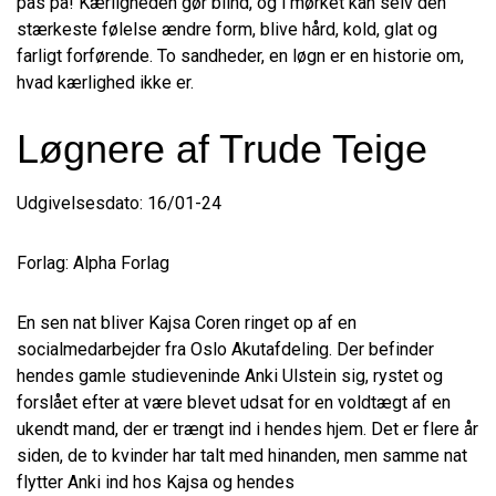
pas på! Kærligheden gør blind, og i mørket kan selv den
stærkeste følelse ændre form, blive hård, kold, glat og
farligt forførende. To sandheder, en løgn er en historie om,
hvad kærlighed ikke er.
Løgnere af Trude Teige
Udgivelsesdato: 16/01-24
Forlag: Alpha Forlag
En sen nat bliver Kajsa Coren ringet op af en
socialmedarbejder fra Oslo Akutafdeling. Der befinder
hendes gamle studieveninde Anki Ulstein sig, rystet og
forslået efter at være blevet udsat for en voldtægt af en
ukendt mand, der er trængt ind i hendes hjem. Det er flere år
siden, de to kvinder har talt med hinanden, men samme nat
flytter Anki ind hos Kajsa og hendes