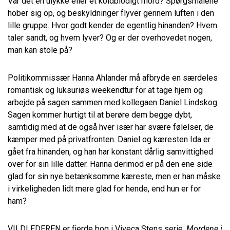
Var det en ulykke eller et koldblodigt mord? Spørgsmålene
hober sig op, og beskyldninger flyver gennem luften i den
lille gruppe. Hvor godt kender de egentlig hinanden? Hvem
taler sandt, og hvem lyver? Og er der overhovedet nogen,
man kan stole på?
Politikommissær Hanna Ahlander må afbryde en særdeles
romantisk og luksuriøs weekendtur for at tage hjem og
arbejde på sagen sammen med kollegaen Daniel Lindskog.
Sagen kommer hurtigt til at berøre dem begge dybt,
samtidig med at de også hver især har svære følelser, de
kæmper med på privatfronten. Daniel og kæresten Ida er
gået fra hinanden, og han har konstant dårlig samvittighed
over for sin lille datter. Hanna derimod er på den ene side
glad for sin nye betænksomme kæreste, men er han måske
i virkeligheden lidt mere glad for hende, end hun er for
ham?
VILDLEDEREN er fjerde bog i Viveca Stens serie,
Mordene i