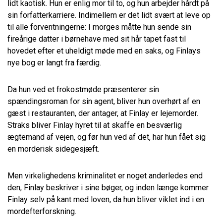
lidt kaotisk. Hun er enlig mor til to, og hun arbejder hårdt på
sin forfatterkarriere. Indimellem er det lidt svært at leve op
til alle forventningerne: I morges måtte hun sende sin
fireårige datter i børnehave med sit hår tapet fast til
hovedet efter et uheldigt møde med en saks, og Finlays
nye bog er langt fra færdig.
Da hun ved et frokostmøde præsenterer sin
spændingsroman for sin agent, bliver hun overhørt af en
gæst i restauranten, der antager, at Finlay er lejemorder.
Straks bliver Finlay hyret til at skaffe en besværlig
ægtemand af vejen, og før hun ved af det, har hun fået sig
en morderisk sidegesjæft.
Men virkelighedens kriminalitet er noget anderledes end
den, Finlay beskriver i sine bøger, og inden længe kommer
Finlay selv på kant med loven, da hun bliver viklet ind i en
mordefterforskning.