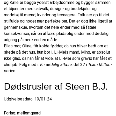
og Kalle er begge yderst arbejdsomme og bygger sammen
et tøjcenter med catwalk, design- og brudekjoler og
modetøj til mænd, kvinder og teenagere. Folk ser op til det
stilfulde og noget nær perfekte par. Det er dog ikke ligetil at
gennemskue, hvordan det hele ender med så fatale
konsekvenser, når en affære pludselig ender med dødelig
udgang på mere end en måde.
Ellas mor, Oline, får kolde fødder, da hun bliver bedt om et
skøde på det hus, hun bor i. Li-Meis mand, Ming, er absolut
ikke glad, da han får at vide, at Li-Mei som gravid har fået et
chefjob. Følg med i:
En dødelig affære
, del 37 i
Team Milton
-
serien.
Dødstrusler af Steen B.J.
Udgivelsesdato: 19/01-24
Forlag: mellemgaard