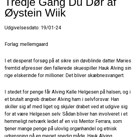
Tredje Gang Du Dør af
Øystein Wiik
Udgivelsesdato: 19/01-24
Forlag: mellemgaard
I et desperat forsøg på at sikre sin døvblinde datter Maries
fremtid afpresser den fallerede skuespiller Hauk Alving sin
rige elskerinde for millioner. Det bliver skæbnesvangert.
I stedet for penge får Alving Kalle Helgesen på halsen, og i
et brutalt angreb dræber Alving ham i selvforsvar. Han
skiller sig af med liget og skjuler drabet ved at udgive sig
for at være Helgesen selv. Sådan bliver han involveret i et
hemmeligt netværk ledet af en vis Mentor Ferrara, som
tjener mange penge på ulovlig organhandel og etnisk
udrensning på en meget snedig måde. Hauk Alving