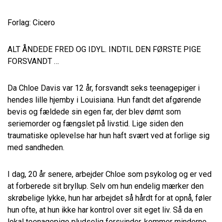
Forlag: Cicero
ALT ÅNDEDE FRED OG IDYL. INDTIL DEN FØRSTE PIGE
FORSVANDT …
Da Chloe Davis var 12 år, forsvandt seks teenagepiger i
hendes lille hjemby i Louisiana. Hun fandt det afgørende
bevis og fældede sin egen far, der blev dømt som
seriemorder og fængslet på livstid. Lige siden den
traumatiske oplevelse har hun haft svært ved at forlige sig
med sandheden.
I dag, 20 år senere, arbejder Chloe som psykolog og er ved
at forberede sit bryllup. Selv om hun endelig mærker den
skrøbelige lykke, hun har arbejdet så hårdt for at opnå, føler
hun ofte, at hun ikke har kontrol over sit eget liv. Så da en
lokal teenagepige pludselig forsvinder, kommer minderne